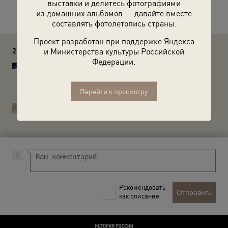
выставки и делитесь фотографиями
Расскажите друзьям об этом фото
из домашних альбомов — давайте вместе
составлять фотолетопись страны.
Проект разработан при поддержке Яндекса
и Министерства культуры Российской
2 комментария
Федерации.
Егоров Иван Владимирович
В тегах есть "Сенатский дворец", а в кадре его нет. От
здания Сената еле-еле виден только кусочек купола.
Перейти к просмотру
Лучше указать на "14-ый корпус Кремля".
История России в фотографиях
Егоров Иван Владимирович, спасибо, убрали.
Рекомендовать
Отправить
как описание