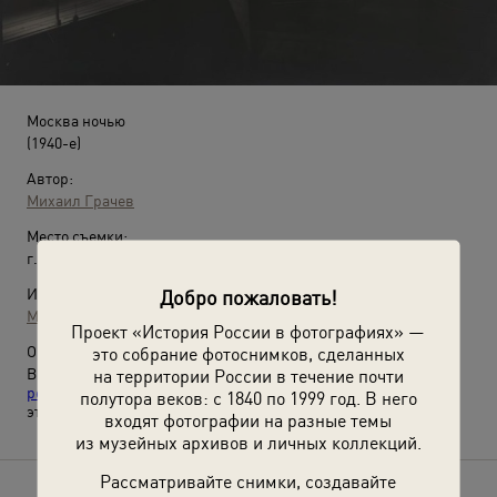
Москва ночью
(1940-е)
Автор:
Михаил Грачев
Место съемки:
г. Москва
Добро пожаловать!
Источники:
МАММ / МДФ
Проект «История России в фотографиях» —
это собрание фотоснимков, сделанных
О фотографии:
на территории России в течение почти
Выставки
«Союз нерушимый республик свободных: 15
республик СССР и их 15 столиц»
и
«Мягкий свет фонарей»
с
полутора веков: с 1840 по 1999 год. В него
этой фотографией.
входят фотографии на разные темы
из музейных архивов и личных коллекций.
Рассматривайте снимки, создавайте