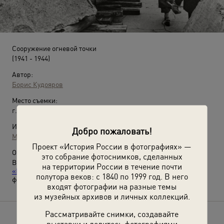
Сооружение огневой точки
(1941 - 1944)
Автор:
Борис Кудояров
Место съемки:
г. Ленинград
Источники:
Добро пожаловать!
МАММ / МДФ
Проект «История России в фотографиях» —
О фотографии:
это собрание фотоснимков, сделанных
Выставка
«Блокада Ленинграда»
и видеовыставка
на территории России в течение почти
«Блокадный Ленинград. "Эстафета жизни"»
с этой
полутора веков: с 1840 по 1999 год. В него
фотографией.
входят фотографии на разные темы
из музейных архивов и личных коллекций.
Рассматривайте снимки, создавайте
Расскажите друзьям об этом фото
выставки и делитесь фотографиями