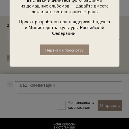
из домашних альбомов — давайте вместе
составлять фотолетопись страны.
Проект разработан при поддержке Яндекса
2 комментария
и Министерства культуры Российской
Федерации.
Уклеев Юрий
Я думаю, что это не разбор завалов, а сооружение огневой
точки. Современный адрес: Московский проспект, дом
163.
Перейти к просмотру
История России в фотографиях
Юрий, спасибо за уточнение, поправим.
Рекомендовать
Отправить
как описание