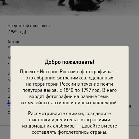
На детской площадке
(1965 год)
Автор:
Всеволод Тарасевич
Место съемки:
Добро пожаловать!
г. Норильск
Проект «История России в фотографиях» —
Источники:
это собрание фотоснимков, сделанных
МАММ / МДФ
на территории России в течение почти
полутора веков: с 1840 по 1999 год. В него
О фотографии:
входят фотографии на разные темы
Выставки
«Зима в объективе Всеволода
Тарасевича»
,
«Возвращение в детство: игровые площадки
из музейных архивов и личных коллекций.
СССР»
и видео
«Валерий Брюсов. "Детская площадка"»
с этой
фотографией.
Рассматривайте снимки, создавайте
выставки и делитесь фотографиями
из домашних альбомов — давайте вместе
составлять фотолетопись страны.
Расскажите друзьям об этом фото