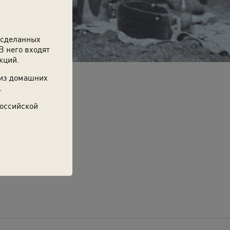
 сделанных
В него входят
кций.
 из домашних
.
Российской