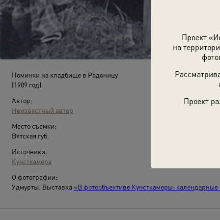
Проект «И
на территори
фото
Рассматрива
Поминки на кладбище в Радоницу
(1909 год)
Проект ра
Автор:
Неизвестный автор
Место съемки:
Вятская губ.
Источники:
Кунсткамера
О фотографии:
Удмурты. Выставка
«В фотообъективе Кунсткамеры: календарные