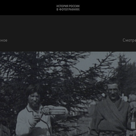
нное
Смотре