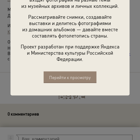
из музейных архивов и личных коллекций.
Место съемки:
Дальневосточный край
Рассматривайте снимки, создавайте
выставки и делитесь фотографиями
Источники:
из домашних альбомов — давайте вместе
Кунсткамера
составлять фотолетопись страны.
О фотографии:
Проект разработан при поддержке Яндекса
Нанайцы.
и Министерства культуры Российской
Выставка
«Из коллекции Кунсткамеры: Невесты и Молодухи»
Федерации.
с этой фотографией.
Перейти к просмотру
Расскажите друзьям об этом фото
0 комментариев