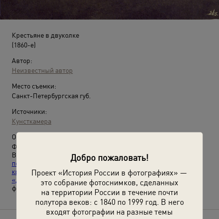
Крестьяне в двуколке
(1860-е)
Автор:
Неизвестный автор
Место съемки:
Санкт-Петербургская губ.
Источники:
Кунсткамера
О фотографии:
Финны-ингерманландцы.
Выставки
«В фотообъективе Кунсткамеры:
Добро пожаловать!
повседневность»
,
«Освобожденные
Проект «История России в фотографиях» —
крестьяне»
,
«Дореволюционная Россия: транспорт»
и
«Дореволюционная Россия: крестьянская жизнь»
с этой
это собрание фотоснимков, сделанных
фотографией.
на территории России в течение почти
полутора веков: с 1840 по 1999 год. В него
входят фотографии на разные темы