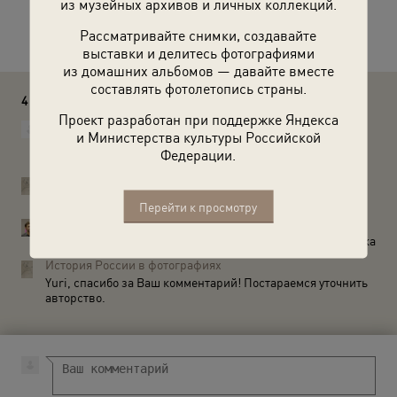
из музейных архивов и личных коллекций.
Расскажите друзьям об этом фото
Рассматривайте снимки, создавайте
выставки и делитесь фотографиями
из домашних альбомов — давайте вместе
составлять фотолетопись страны.
4 комментария
Проект разработан при поддержке Яндекса
Белов Пётр
и Министерства культуры Российской
ТЕЛЕГАМИ зовутся четырёхколёсные повозки. А
Федерации.
двухколёсные повозки зовутся ДВУКОЛКАМИ.
История России в фотографиях
Петр, спасибо, Вы правы, исправим.
Перейти к просмотру
Teterin Yuri
Также - судя по виду но­ме­ра (и сю­же­ту) это фото В.Кар­ри­ка
История России в фотографиях
Yuri, спасибо за Ваш комментарий! Постараемся уточнить
авторство.