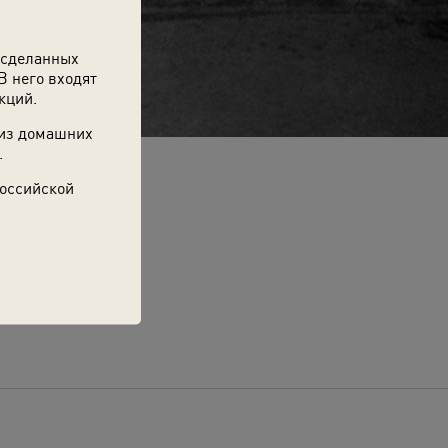
 сделанных
В него входят
кций.
 из домашних
.
Российской