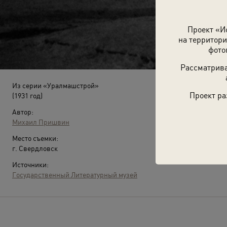
Проект «И
на территори
фото
Рассматрива
Из серии «Уралмашстрой»
Проект ра
(1931 год)
Автор:
Михаил Пришвин
Место съемки:
г. Свердловск
Источники:
Государственный Литературный музей