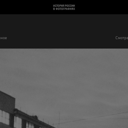
нное
Смотре