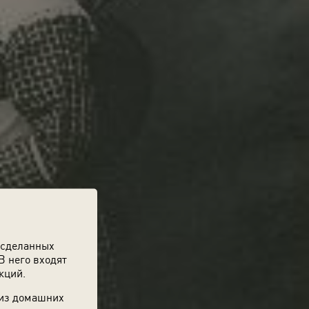
 сделанных
В него входят
кций.
 из домашних