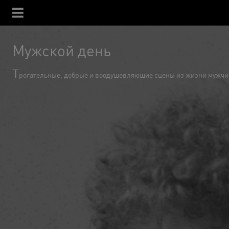
Мужской день
Т
рогательные, добрые и воодушевляющие сцены из жизни мужчин