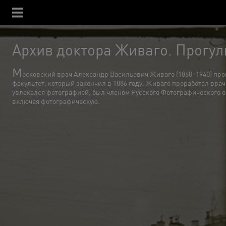
Архив доктора Живаго. Прогул
М
осковский врач Александр Васильевич Живаго (1860–1940) про
факультет, который закончил в 1886 году. Живаго проработал вр
увлекался фотографией, был членом Русского Фотографического об
включая фотографическую.