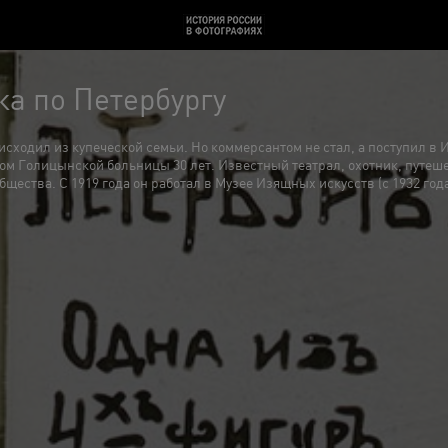
ка по Петербургу
исходил из купеческой семьи. Но коммерсантом не стал, а поступил 
ачом Голицынской больницы 30 лет. Известный театрал, охотник, пут
щества. С 1919 года он работал в Музее Изящных искусств (с 1932 год