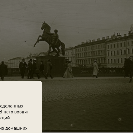
 сделанных
В него входят
кций.
 из домашних