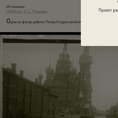
Источники:
Проект ра
ГМИИ им. А. С. Пушкина
О
дна из фигур работы Петра Клодта на Аничковом мосту. Июнь 19