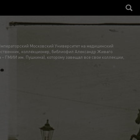
в Императорский Московский Университет на медицинский
ешественник, коллекционер, библиофил Александр Живаго
а – ГМИИ им. Пушкина), которому завещал все свои коллекции,