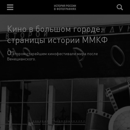
Кино в большом городе:
страницы истории ММКФ
О
втором старейшем кинофестивале мира после
Венецианского.