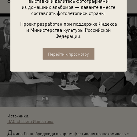
выставки и делитесь фотографиями
Фото: Павла Маныча.
из домашних альбомов — давайте вместе
составлять фотолетопись страны.
Проект разработан при поддержке Яндекса
и Министерства культуры Российской
Федерации.
Перейти к просмотру
Источники:
ОАО «Газета Известия»
Д
жина Лоллобриджида во время фестиваля познакомилась с