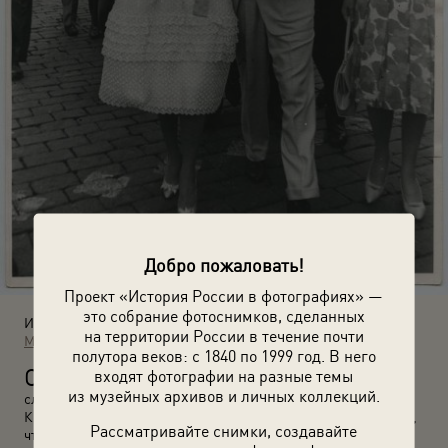
Добро пожаловать!
Проект «История России в фотографиях» —
это собрание фотоснимков, сделанных
Источники:
на территории России в течение почти
МАММ / МДФ
полутора веков: с 1840 по 1999 год. В него
С
входят фотографии на разные темы
ней и другой суперзвездой Елизабет Тейлор (на фото)
из музейных архивов и личных коллекций.
случился один из первых светских конфузов: на прием в
Кремль актрисы пришли в одинаковых нарядах. Утверждают,
Рассматривайте снимки, создавайте
что после фестиваля обе актрисы подали на модельера в суд.