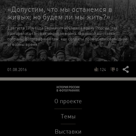
«Допустим, что мы останемся в
живых; но будем ли мы жить?»
1 августа 1914 года Германия объявила войну России, так
разгорелась Первая мировая война. В данной выставке
собраны фотографии о том, как солдаты проводили свободное
от войны время.
124
0
01.08.2016
О проекте
Темы
Выставки