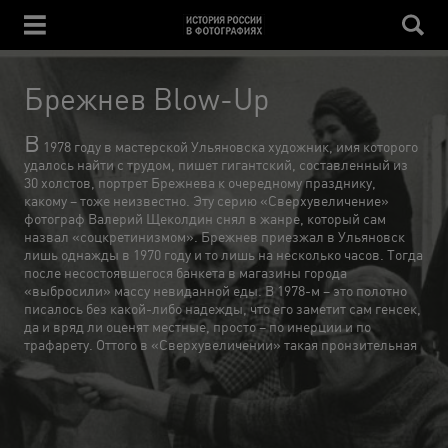
Брежнев Blow-Up
В
1978 году в мастерской Ульяновска художник, имя которого
удалось найти с трудом, пишет гигантский, составленный из
30 холстов, портрет Брежнева к очередному празднику,
какому – тоже неизвестно. Эту серию «Сверхувеличение»
фотограф Валерий Щеколдин снял в жанре, который сам
назвал «соцкретинизмом». Брежнев приезжал в Ульяновск
лишь однажды в 1970 году и то лишь на несколько часов. Тогда
после несостоявшегося банкета в магазины города
«выбросили» массу невиданной еды. В 1978-м – это полотно
писалось без какой-либо надежды, что его заметит сам генсек,
да и вряд ли оценят местные, просто – по инерции и по
трафарету. Оттого в «Сверхувеличении» такая пронзительная
обреченность, усиленная отчаянной гигантоманией. До
распада системы оставалось совсем немного времени.