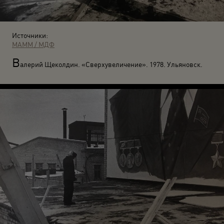
Источники:
МАММ / МДФ
В
алерий Щеколдин. «Сверхувеличение». 1978. Ульяновск.