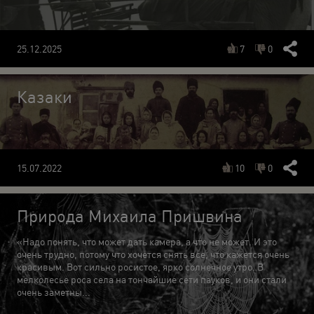
7
0
25.12.2025
Казаки
10
0
15.07.2022
Природа Михаила Пришвина
«Надо понять, что может дать камера, а что не может. И это
очень трудно, потому что хочется снять все, что кажется очень
красивым. Вот сильно росистое, ярко солнечное утро. В
мелколесье роса села на тончайшие сети пауков, и они стали
очень заметны...