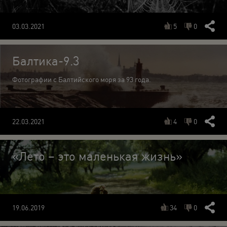
5
0
03.03.2021
Балтика-9.3
Фотографии с Балтийского моря за 93 года.
4
0
22.03.2021
«Лето – это маленькая жизнь»
34
0
19.06.2019