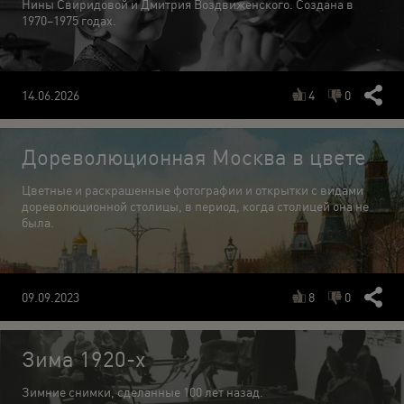
Нины Свиридовой и Дмитрия Воздвиженского. Создана в
1970–1975 годах.
4
0
14.06.2026
Дореволюционная Москва в цвете
Цветные и раскрашенные фотографии и открытки с видами
дореволюционной столицы, в период, когда столицей она не
была.
8
0
09.09.2023
Зима 1920-х
Зимние снимки, сделанные 100 лет назад.