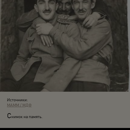
Источники:
МАММ / МДФ
С
нимок на память.