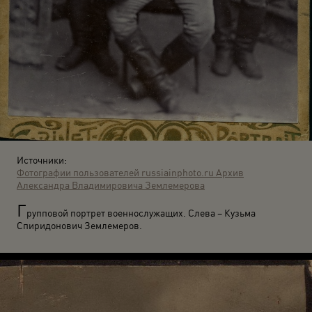
Источники:
Фотографии пользователей russiainphoto.ru
Архив
Александра Владимировича Землемерова
Г
рупповой портрет военнослужащих. Слева – Кузьма
Спиридонович Землемеров.