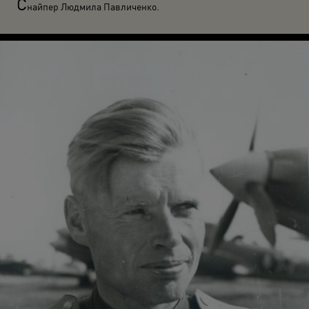
С
найпер Людмила Павличенко.