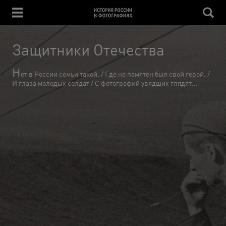
Защитники Отечества
Н
ет в России семьи такой, / Где не памятен был свой герой. /
И глаза молодых солдат / С фотографий увядших глядят...