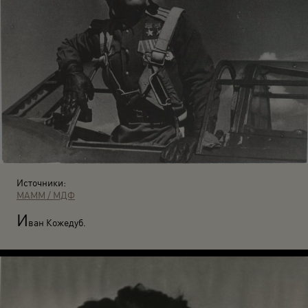
Источники:
МАММ / МДФ
И
ван Кожедуб.