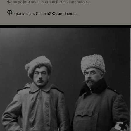
Фотографии пользователей russiainphoto.ru
Ф
ельдфебель Игнатий Фомич Белаш.