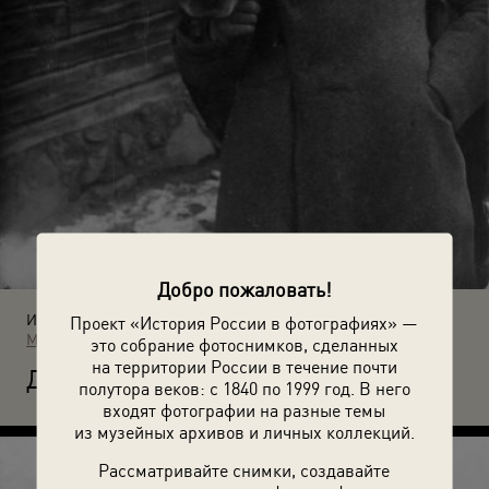
Добро пожаловать!
Источники:
Проект «История России в фотографиях» —
МАММ / МДФ
это собрание фотоснимков, сделанных
на территории России в течение почти
Д
уховщинский полк. Офицер полка.
полутора веков: с 1840 по 1999 год. В него
входят фотографии на разные темы
из музейных архивов и личных коллекций.
Рассматривайте снимки, создавайте