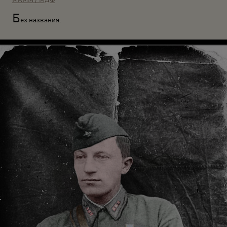
Б
ез названия.