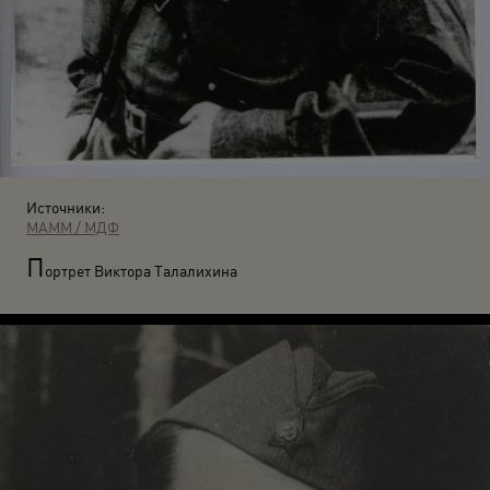
Источники:
МАММ / МДФ
П
ортрет Виктора Талалихина