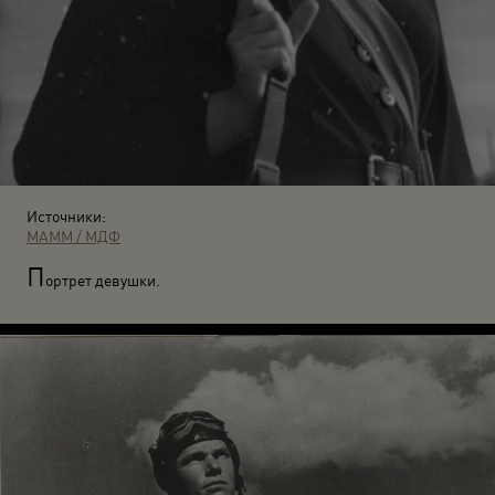
Источники:
МАММ / МДФ
П
ортрет девушки.