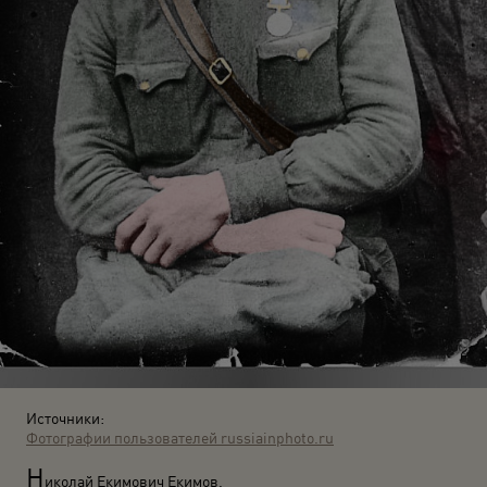
Источники:
Фотографии пользователей russiainphoto.ru
Н
и­ко­лай Еки­мо­вич Еки­мов.