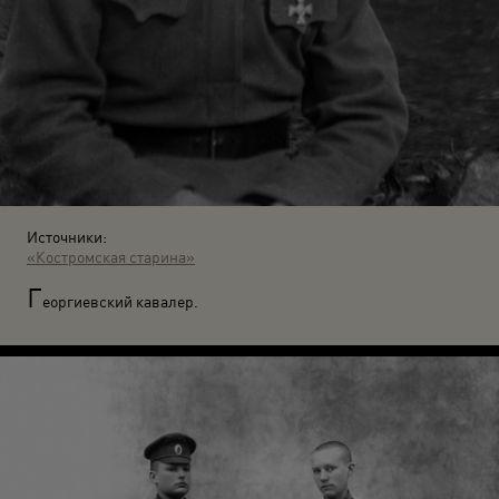
Источники:
«Костромская старина»
Г
еоргиевский кавалер.