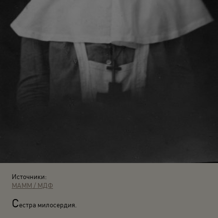
Источники:
МАММ / МДФ
С
естра милосердия.