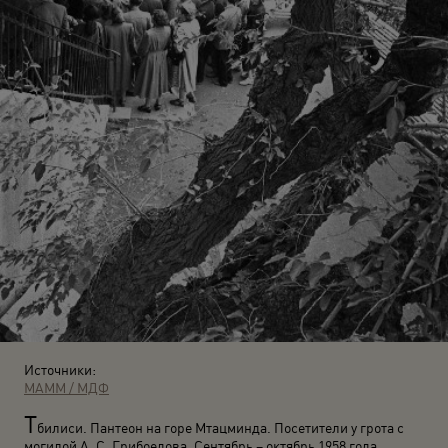
Источники:
МАММ / МДФ
Т
билиси. Пантеон на горе Мтацминда. Посетители у грота с
могилой А. С. Грибоедова. Сентябрь – октябрь 1958 года.