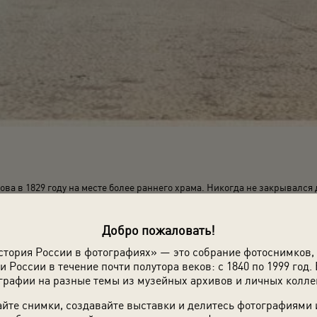
ва в 1829 году на месте более раннего храма. Никогда не закрывался
Добро пожаловать!
стория России в фотографиях» — это собрание фотоснимков,
и России в течение почти полутора веков: с 1840 по 1999 год. 
графии на разные темы из музейных архивов и личных колле
йте снимки, создавайте выставки и делитесь фотографиями