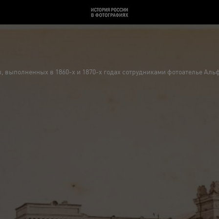
, выполненных в 1860-х и 1870-х годах сотрудниками фотоателье Аль