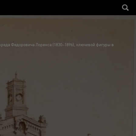
фреда Федоровича Лоренса (1830–1896), ключевой фигуры в