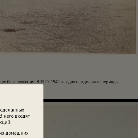
 для богослужения. В 1920–1940-х годах в отдельные периоды
 сделанных
В него входят
кций.
 из домашних