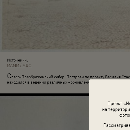
Источники:
МАММ / МДФ
С
пасо-Преображенский собор. Построен по проекту Василия Стасо
находился в ведении различных «обновленческих» структур.
Проект «И
на территори
фото
Рассматрива