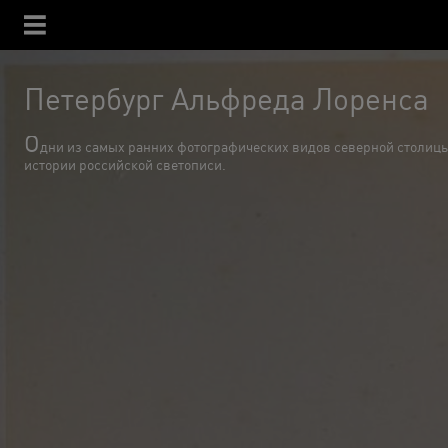
Петербург Альфреда Лоренса
О
дни из самых ранних фотографических видов северной столицы
истории российской светописи.