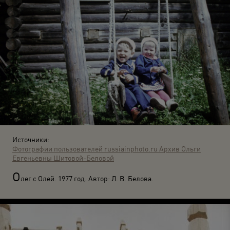
Источники:
Фотографии пользователей russiainphoto.ru
Архив Ольги
Евгеньевны Шитовой-Беловой
О
лег с Олей. 1977 год. Автор: Л. В. Белова.