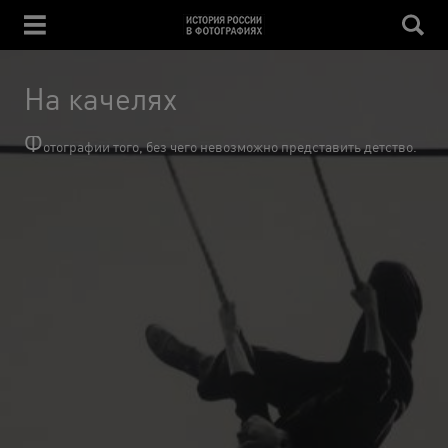
На качелях
Ф
отографии того, без чего невозможно представить детство.