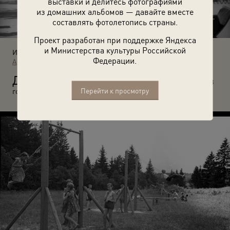
выставки и делитесь фотографиями
из домашних альбомов — давайте вместе
составлять фотолетопись страны.
Проект разработан при поддержке Яндекса
и Министерства культуры Российской
Источники:
Федерации.
Архив Нинели Александровны Устиновой
Д
ети на качалке на фоне академии имени Фрунзе. Июнь 1938
Перейти к просмотру
года. Автор: Александр Устинов.