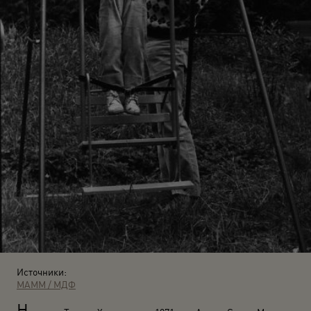
Источники:
МАММ / МДФ
Н