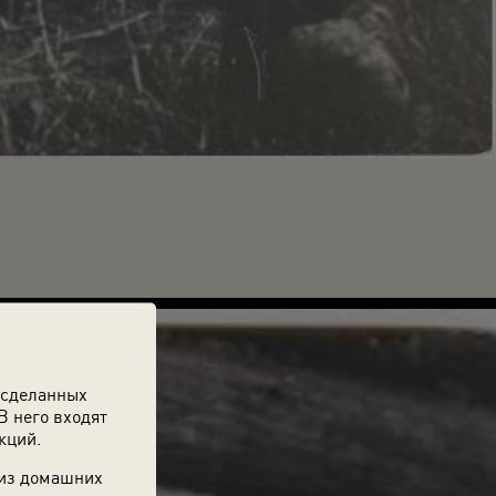
 сделанных
В него входят
кций.
 из домашних