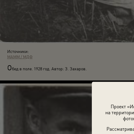
Источники:
МАММ / МДФ
О
бед в поле. 1928 год. Автор: З. Захаров.
Проект «И
на территори
фото
Рассматрива