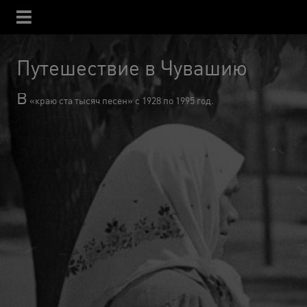
Путешествие в Чувашию
В
«краю ста тысяч песен» с 1928 по 1995 год.