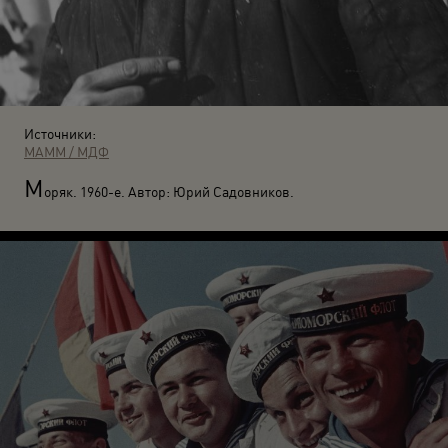
Источники:
МАММ / МДФ
М
оряк. 1960-е. Автор: Юрий Садовников.