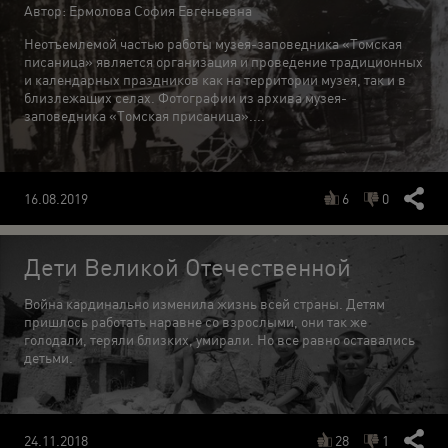
Автор: Ермолова София Евгеньевна
Неотъемлемой частью работы музея-заповедника «Томская
писаница» является организация и проведение традиционных
и календарных праздников как на территории музея, так и в
близлежащих селах. Фотографии из архива музея-
заповедника «Томская присаница»....
6
0
16.08.2019
Дети Великой Отечественной
Война кардинально изменила жизнь всей страны. Детям
пришлось работать наравне со взрослыми, они так же
голодали, теряли близких, умирали. Но все равно оставались
детьми.
28
1
24.11.2018