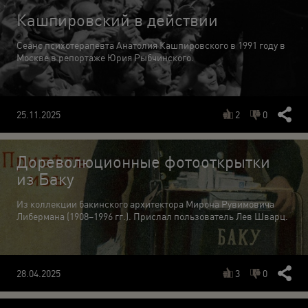
Кашпировский в действии
Сеанс психотерапевта Анатолия Кашпировского в 1991 году в
Москве в репортаже Юрия Рыбчинского.
2
0
25.11.2025
Дореволюционные фотооткрытки
из Баку
Из коллекции бакинского архитектора Мирона Рувимовича
Либермана (1908–1996 гг.). Прислал пользователь Лев Шварц.
3
0
28.04.2025