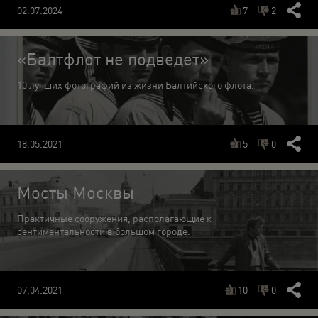
7
2
02.07.2024
«Балтфлот не подведет»
10 лучших фотографий из жизни Балтийского флота.
5
0
18.05.2021
Мосты Москвы
Практичные сооружения, располагающие к
сентиментальности в большом городе.
10
0
07.04.2021