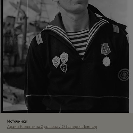
Источники:
Архив Валентина Хухлаева / © Галерея Люмьер