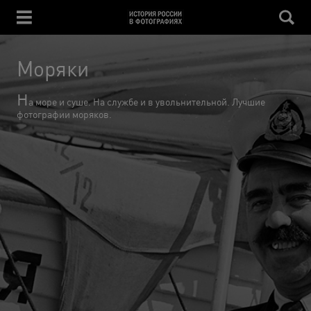
Моряки
Н
а море и суше. На службе и в увольнительной. Лучшие
фотографии моряков.