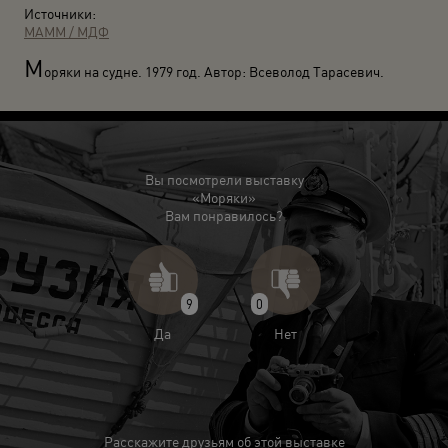
Источники:
МАММ / МДФ
М
оряки на судне. 1979 год. Автор: Всеволод Тарасевич.
Вы посмотрели выставку
«Моряки»
Вам понравилось?
9
0
Да
Нет
Расскажите друзьям об этой выставке