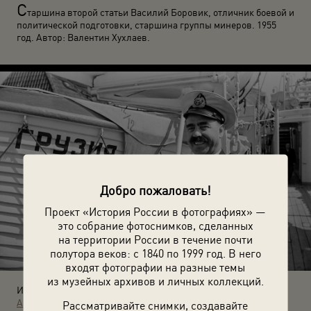
С
таршина второй статьи Василий Боровик, отличник боевой и
политической подготовки, старшина группы минеров. 1955
год. Автор: Валентин Хухлаев.
Добро пожаловать!
Проект «История России в фотографиях» —
это собрание фотоснимков, сделанных
на территории России в течение почти
полутора веков: с 1840 по 1999 год. В него
входят фотографии на разные темы
из музейных архивов и личных коллекций.
Источники:
Архив Валентина Хухлаева / © Галерея Люмьер
Рассматривайте снимки, создавайте