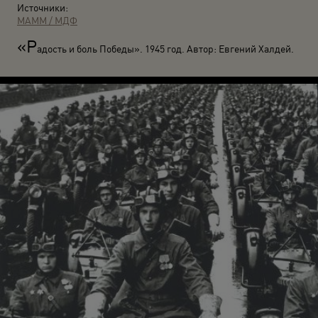
Источники:
МАММ / МДФ
«Р
адость и боль Победы». 1945 год. Автор: Евгений Халдей.