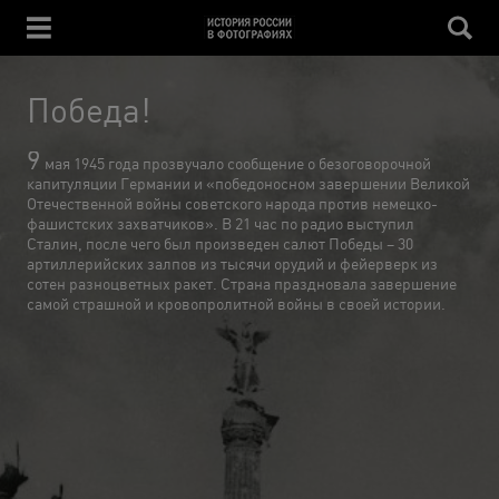
Победа!
9
мая 1945 года прозвучало сообщение о безоговорочной
капитуляции Германии и «победоносном завершении Великой
Отечественной войны советского народа против немецко-
фашистских захватчиков». В 21 час по радио выступил
Сталин, после чего был произведен салют Победы – 30
артиллерийских залпов из тысячи орудий и фейерверк из
сотен разноцветных ракет. Страна праздновала завершение
самой страшной и кровопролитной войны в своей истории.