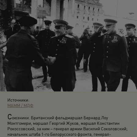
Источники:
МАММ / МДФ
С
оюзники. Британский фельдмаршал Бернард Лоу
Монтгомери, маршал Георгий Жуков, маршал Константин
Рокоссовский, за ним – генерал армии Василий Соколовский;
начальник штаба 1-го Белорусского фронта, генерал-