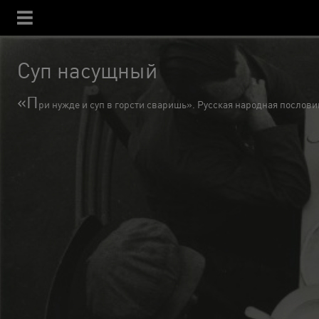
Суп насущный
«П
ри нужде и суп в горсти сваришь». Русская народная послови