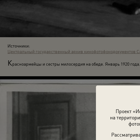
Источники:
Центральный государственный архив кинофотофонодокументов С
К
расноармейцы и сестры милосердия на обеде. Январь 1920 года
Проект «И
на территори
фото
Рассматрива