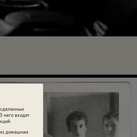
 сделанных
В него входят
кций.
 из домашних