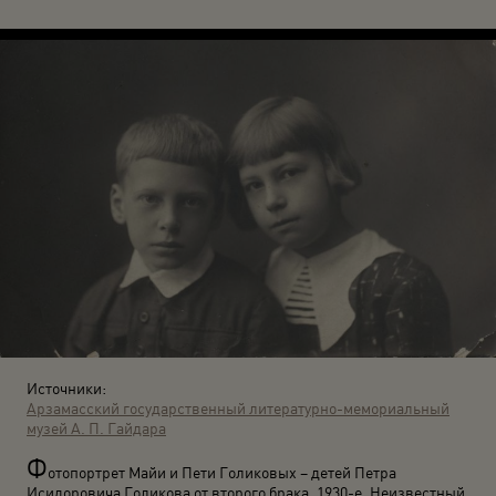
Источники:
Арзамасский государственный литературно-мемориальный
музей А. П. Гайдара
Ф
отопортрет Майи и Пети Голиковых – детей Петра
Исидоровича Голикова от второго брака. 1930-е. Неизвестный