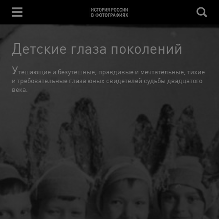
Детские глаза поколений
У
тешающие и безутешные, правдивые и мечтательные, тихие
и требовательные глаза юных свидетелей судьбы двадцатого
века.