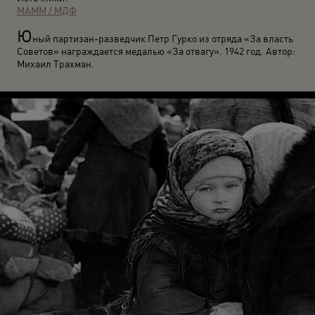
МАММ / МДФ
Ю
ный партизан-разведчик Петр Гурко из отряда «За власть
Советов» награждается медалью «За отвагу». 1942 год. Автор:
Михаил Трахман.