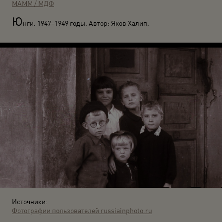
МАММ / МДФ
Ю
нги. 1947–1949 годы. Автор: Яков Халип.
Источники:
Фотографии пользователей russiainphoto.ru