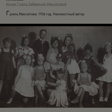
Архив Гузель Забавиной-Максютовой
Г
узель Максютова. 1936 год. Неизвестный автор.