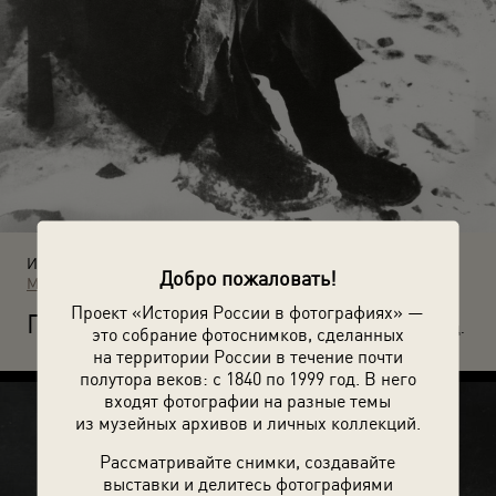
Источники:
Добро пожаловать!
МАММ / МДФ
Проект «История России в фотографиях» —
П
исьмо домой. 1942 год. Автор: Георгий Зельма. Сталинград.
это собрание фотоснимков, сделанных
на территории России в течение почти
полутора веков: с 1840 по 1999 год. В него
входят фотографии на разные темы
из музейных архивов и личных коллекций.
Рассматривайте снимки, создавайте
выставки и делитесь фотографиями