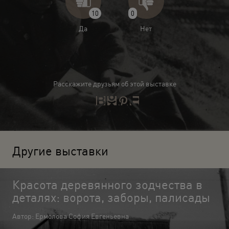
10
0
Да
Нет
Расскажите друзьям об этой выставке
Другие выставки
Красота деревянного зодчества в
деталях: ворота, заборы, палисады
Автор: Ермолова София Евгеньевна