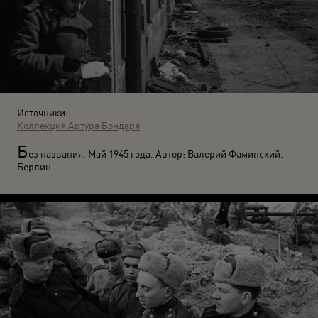
Источники:
Коллекция Артура Бондаря
Б
ез названия. Май 1945 года. Автор: Валерий Фаминский.
Берлин.