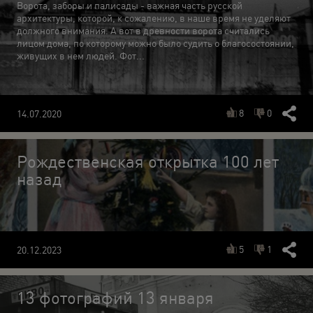
Ворота, заборы и палисады - важная часть русской
архитектуры, которой, к сожалению, в наше время не уделяют
должного внимания. А вот в древности ворота считались
лицом дома, по которому можно было судить о благосостоянии,
живущих в нем людей. Фот...
8
0
14.07.2020
Рождественская открытка 100 лет
назад
5
1
20.12.2023
13 фотографий 13 января