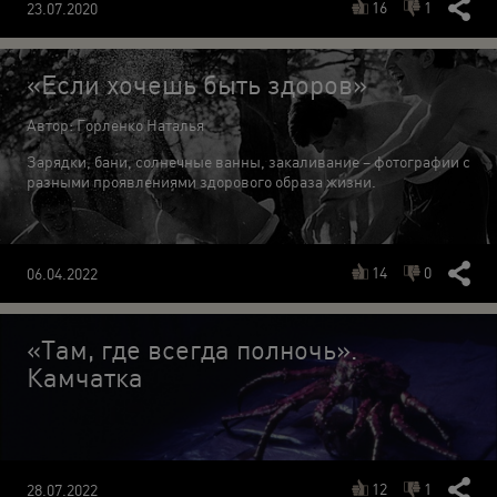
16
1
23.07.2020
«Если хочешь быть здоров»
Автор: Горленко Наталья
Зарядки, бани, солнечные ванны, закаливание – фотографии с
разными проявлениями здорового образа жизни.
14
0
06.04.2022
«Там, где всегда полночь».
Камчатка
12
1
28.07.2022